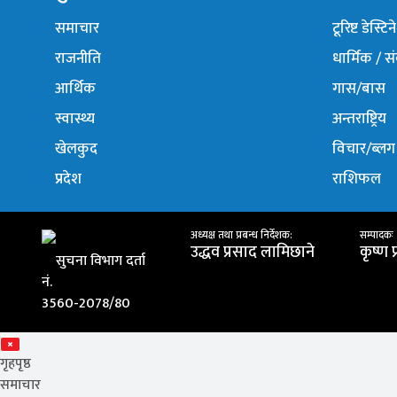
समाचार
टूरिष्ट डेस्टि
राजनीति
धार्मिक / स
आर्थिक
गास/बास
स्वास्थ्य
अन्तराष्ट्रिय
खेलकुद
विचार/ब्लग
प्रदेश
राशिफल
अध्यक्ष तथा प्रबन्ध निर्देशक:
सम्पादकः
उद्धव प्रसाद लामिछाने
कृष्ण 
सुचना विभाग दर्ता
नं.
3560-2078/80
गृहपृष्ठ
समाचार