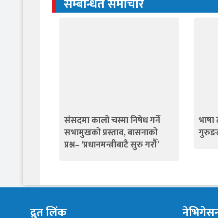
सम्बन्धित समाचार
संसदमा कालो चस्मा निषेध गर्ने
भाषा ठ
सभामुखको प्रस्ताव, बासनाको
गुरुङल
प्रश्न– ‘प्रधानमन्त्रीबाटै सुरु गरौँ’
द्रुत लिंक
नेभिगेस