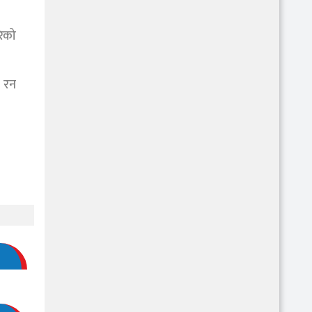
ेको
४ रन