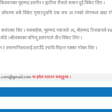
ाकिस्तानका मुहम्मद हसनैन र ह्यारिस रौफले समान दुई विकेट लिए ।
९।१ ओभरमा सबै विकेट गुमाउनुअघि एक सय २१ रनको योगफल खडा गर
 बनाएका थिए । यसबाहेक, मुहम्मद नवाजले २६, मोहम्मद रिजवानले १
डे ।श्रीलंकाका वनिन्दु हसरंगाले तीन विकेट लिए ।
त र अफगानिस्तालाई हराउँदै उपाधि भिड्न्त पक्का गरेका थिए ।
k.com@gmail.com
मा इमेल पठाउन सक्नुहुन्छ ।