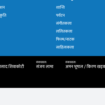
नेशन
शान्ति
ंकृति
पर्यटन
संगीतकला
ललितकला
फिल्म/नाटक
साहित्यकला
संवाददाता:
संवाददाता:
प्रसाद शिवाकाेटी
संजय लामा
अमन भूषाल / किरण खड्