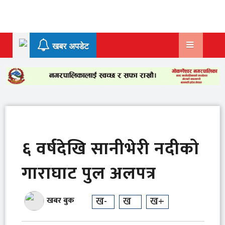
Skip
to
content
खबर अपडेट
६ वर्षदेखि सानीभेरी नदीको
गाराघाट पुल अलपत्र
ख-
ख
ख+
खबर बुक