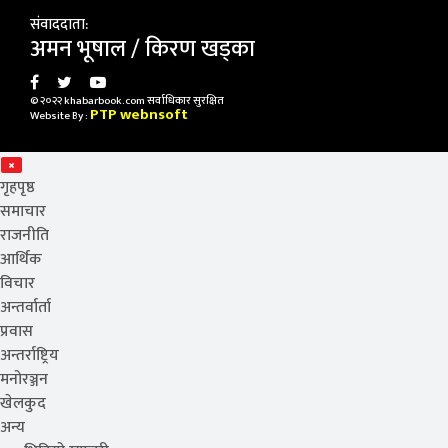
संवाददाता:
अमन भूषाल / किरण खड्का
© २०२२ khabarbook.com सर्वाधिकार सुरक्षित
PTP webnsoft
Website By :
गृहपृष्ठ
समाचार
राजनीति
आर्थिक
विचार
अन्तर्वार्ता
प्रवास
अन्तर्राष्ट्रिय
मनोरञ्जन
खेलकुद
अन्य