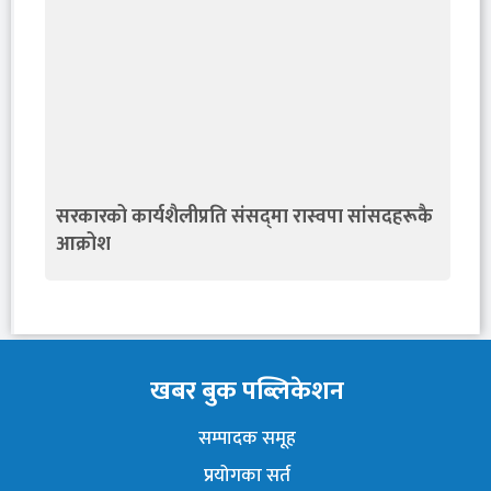
सरकारको कार्यशैलीप्रति संसद्‍मा रास्वपा सांसदहरूकै
आक्रोश
खबर बुक पब्लिकेशन
सम्पादक समूह
प्रयोगका सर्त