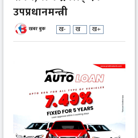
उपप्रधानमन्त्री
ख-
ख
ख+
खबर बुक