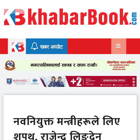
Skip
to
content
खबर अपडेट
नवनियुक्त मन्त्रीहरूले लिए
शपथ, राजेन्द्र लिङ्देन