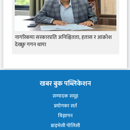
नागरिकमा सरकारप्रति अनिश्चितता, हतास र आक्रोश
देख्छुः गगन थापा
खबर बुक पब्लिकेशन
सम्पादक समूह
प्रयोगका सर्त
विज्ञापन
प्राइभेसी पोलिसी