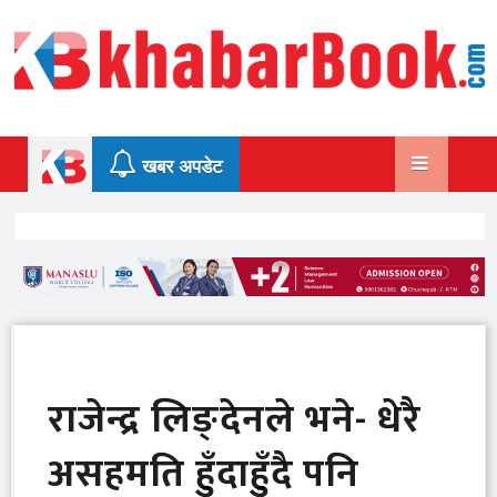
Skip
to
content
खबर अपडेट
राजेन्द्र लिङ्देनले भने- धेरै
असहमति हुँदाहुँदै पनि