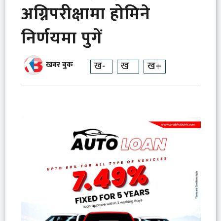
अग्निपरीक्षामा होमिने
निर्णयमा पुगें
ख-
ख
ख+
खबर बुक