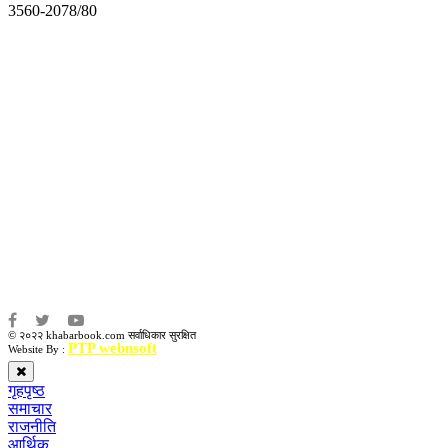
3560-2078/80
अध्यक्ष तथा प्रबन्ध निर्देशक:
उद्धव प्रसाद लामिछाने
सम्पादकः
कृष्ण प्रसाद शिवाकाेटी
संवाददाता:
संजय लामा
संवाददाता:
अमन भूषाल / किरण खड्का
© २०२२ khabarbook.com सर्वाधिकार सुरक्षित
PTP webnsoft
Website By :
गृहपृष्ठ
समाचार
राजनीति
आर्थिक