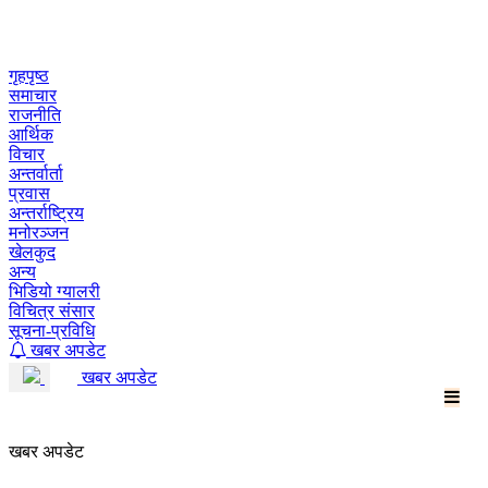
Skip
to
content
गृहपृष्ठ
समाचार
राजनीति
आर्थिक
विचार
अन्तर्वार्ता
प्रवास
अन्तर्राष्ट्रिय
मनोरञ्जन
खेलकुद
अन्य
भिडियो ग्यालरी
विचित्र संसार
सूचना-प्रविधि
खबर अपडेट
खबर अपडेट
खबर अपडेट