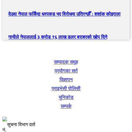
देउवा नेपाल फर्किंदा धरपकड भए विरोधमा उत्रिन्छौँ : शशांक कोइराला
गाभीले नेपाललाई ३ करोड ९६ लाख डलर बराबरको खोप दिने
खबर बुक पब्लिकेशन
सम्पादक समूह
प्रयोगका सर्त
विज्ञापन
प्राइभेसी पोलिसी
युनिकोड
सम्पर्क
सुचना विभाग दर्ता
नं.