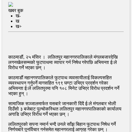
खबर बुक
ख-
ख
ख+
काठमाडौं, २५ मंसिर । ललितपुर महानगरपालिकाले मंगलबजारदेखि
लगनखेलसम्मको फुटपाथमा व्यापार गर्न निषेध गरेपछि अभियन्ता ईःले
विरोध गर्ने भएका छन् ।
काठमाडौं महानगरपालिकाले फुटपाथ व्यवसायीलाई विकल्पसहित
व्यवस्थापन गर्नुपर्ने मागसहित १९९ घण्टा उभिएर प्रदर्शन गरेका
अभियन्ता ईःले ललितपुरमा पनि १०८ मिनेट उभिएर विरोध प्रदर्शन गर्ने
भएका हुन् ।
सामाजिक सञ्जालमार्फत यसबारे जानकारी दिंदै ईःले मंगलबार भाेली
दिउँसो ३ बजेबाट पुल्चोकस्थित ललितपुर महानगरपालिकाको कार्यालय
अगाडि उभिएर विरोध गर्ने भएका छन् ।
ललितपुरको सपना नमार्न भन्दै उनले साँझ बिहान फुटपाथ निषेध गर्ने
निर्णयबारे पुनर्विचार गर्नसमेत महानगरलाई आग्रह गरेका छन् ।