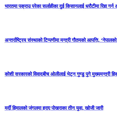
भारतमा पक्राउ परेका सर्लाहीका दुई किसानलाई धरौटीमा रिहा गर
अन्तर्राष्ट्रिय संस्थाको टिप्पणीमा मन्त्री गौतमको आपत्ति, ‘नेपालक
कोशी सरकारको विवादबीच ओलीलाई भेट्न गुण्डु पुगे मुख्यमन्त्री हिक
मर्दी हिमालको जंगलमा हराए पोखराका तीन युवा, खोजी जारी