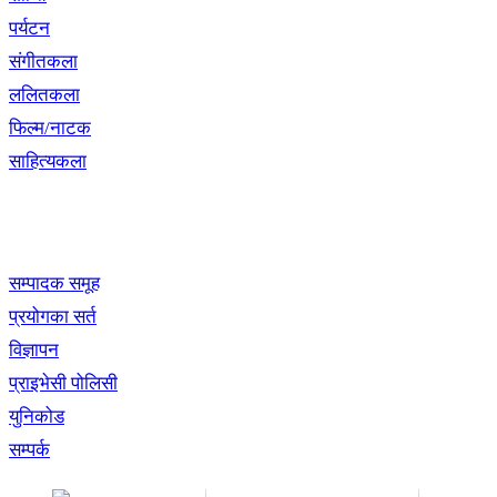
पर्यटन
संगीतकला
ललितकला
फिल्म/नाटक
साहित्यकला
खबर बुक पब्लिकेशन
सम्पादक समूह
प्रयोगका सर्त
विज्ञापन
प्राइभेसी पोलिसी
युनिकोड
सम्पर्क
अध्यक्ष तथा प्रबन्ध निर्देशक:
सम्पादकः