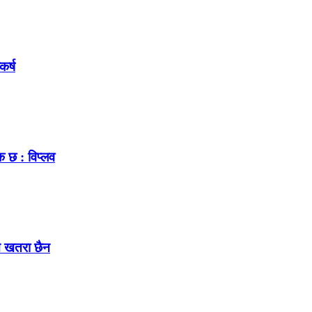
कर्ष
क छ : विप्लव
ुनै खतरा छैन