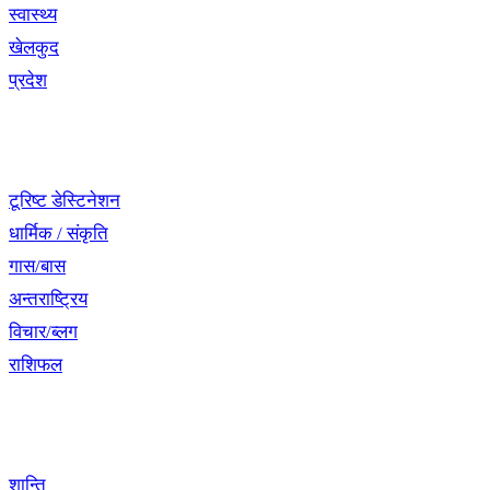
स्वास्थ्य
खेलकुद
प्रदेश
नेभिगेसन
टूरिष्ट डेस्टिनेशन
धार्मिक / संकृति
गास/बास
अन्तराष्ट्रिय
विचार/ब्लग
राशिफल
विशेष श्रृंखला
शान्ति