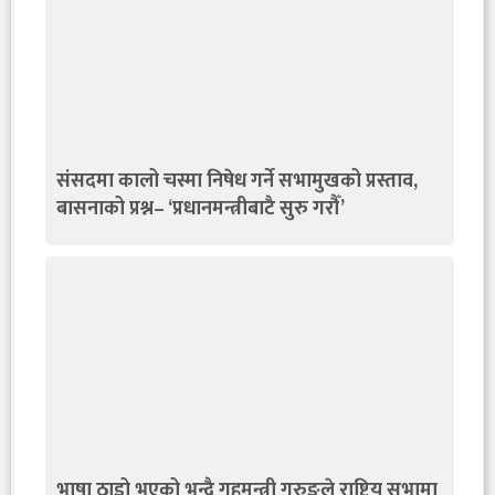
संसदमा कालो चस्मा निषेध गर्ने सभामुखको प्रस्ताव,
बासनाको प्रश्न– ‘प्रधानमन्त्रीबाटै सुरु गरौँ’
भाषा ठाडो भएको भन्दै गृहमन्त्री गुरुङले राष्ट्रिय सभामा