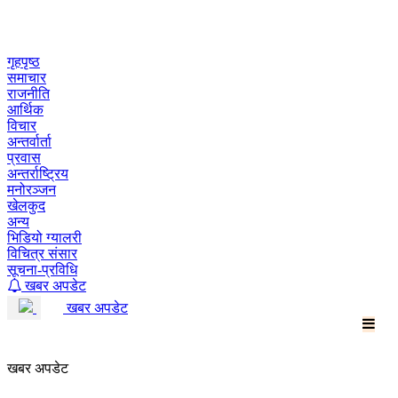
Skip
to
content
गृहपृष्ठ
समाचार
राजनीति
आर्थिक
विचार
अन्तर्वार्ता
प्रवास
अन्तर्राष्ट्रिय
मनोरञ्जन
खेलकुद
अन्य
भिडियो ग्यालरी
विचित्र संसार
सूचना-प्रविधि
खबर अपडेट
खबर अपडेट
खबर अपडेट