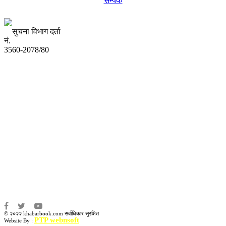
सम्पर्क
सुचना विभाग दर्ता
नं.
3560-2078/80
अध्यक्ष तथा प्रबन्ध निर्देशक:
उद्धव प्रसाद लामिछाने
सम्पादकः
कृष्ण प्रसाद शिवाकाेटी
संवाददाता:
संजय लामा
संवाददाता:
अमन भूषाल / किरण खड्का
© २०२२ khabarbook.com सर्वाधिकार सुरक्षित
PTP webnsoft
Website By :