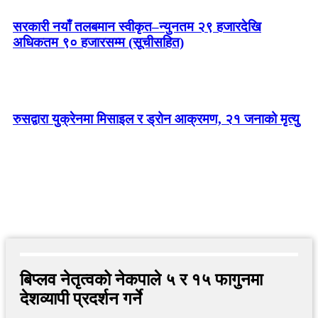
सरकारी नयाँ तलबमान स्वीकृत–न्युनतम २९ हजारदेखि
अधिकतम ९० हजारसम्म (सूचीसहित)
रुसद्वारा युक्रेनमा मिसाइल र ड्रोन आक्रमण, २१ जनाको मृत्यु
बिप्लव नेतृत्वको नेकपाले ५ र १५ फागुनमा
देशव्यापी प्रदर्शन गर्ने