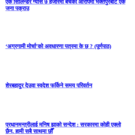
एक सिलिन्डर ग्यास ७ हजारमा बेचेको आरोपमा भक्तपुरबाट एक
जना पक्राउ
‘अग्रगामी मोर्चा’को अवधारणा पत्रमा के छ ? (पूर्णपाठ)
शेरबहादुर देउवा स्वदेश फर्किने समय परिवर्तन
प्रधानमन्त्रीलाई मनिष झाको सन्देश : सरकारमा कोही एक्लो
छैन, हामी सबै साथमा छौँ