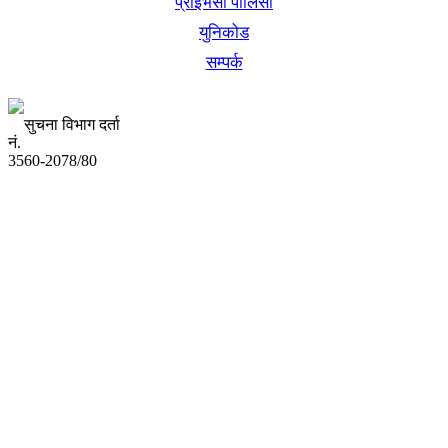
प्राइभेसी पोलिसी
युनिकोड
सम्पर्क
सुचना विभाग दर्ता
नं.
3560-2078/80
अध्यक्ष तथा प्रबन्ध निर्देशक:
उद्धव प्रसाद लामिछाने
सम्पादकः
कृष्ण प्रसाद शिवाकाेटी
संवाददाता:
संजय लामा
संवाददाता:
अमन भूषाल / किरण खड्का