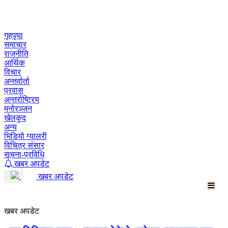
Skip
to
content
गृहपृष्ठ
समाचार
राजनीति
आर्थिक
विचार
अन्तर्वार्ता
प्रवास
अन्तर्राष्ट्रिय
मनोरञ्जन
खेलकुद
अन्य
भिडियो ग्यालरी
विचित्र संसार
सूचना-प्रविधि
खबर अपडेट
खबर अपडेट
खबर अपडेट