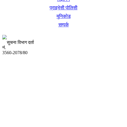
प्राइभेसी पोलिसी
युनिकोड
सम्पर्क
सुचना विभाग दर्ता
नं.
3560-2078/80
अध्यक्ष तथा प्रबन्ध निर्देशक:
उद्धव प्रसाद लामिछाने
सम्पादकः
कृष्ण प्रसाद शिवाकाेटी
संवाददाता:
संजय लामा
संवाददाता: