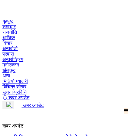
Skip
to
content
गृहपृष्ठ
समाचार
राजनीति
आर्थिक
विचार
अन्तर्वार्ता
प्रवास
अन्तर्राष्ट्रिय
मनोरञ्जन
खेलकुद
अन्य
भिडियो ग्यालरी
विचित्र संसार
सूचना-प्रविधि
खबर अपडेट
खबर अपडेट
खबर अपडेट