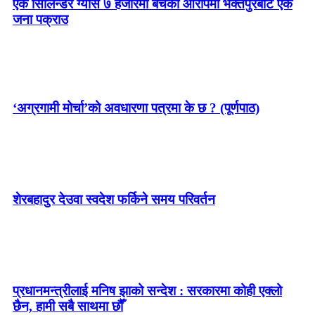
एक सिलिन्डर ग्यास ७ हजारमा बेचेको आरोपमा भक्तपुरबाट एक
जना पक्राउ
‘अग्रगामी मोर्चा’को अवधारणा पत्रमा के छ ? (पूर्णपाठ)
शेरबहादुर देउवा स्वदेश फर्किने समय परिवर्तन
प्रधानमन्त्रीलाई मनिष झाको सन्देश : सरकारमा कोही एक्लो
छैन, हामी सबै साथमा छौँ