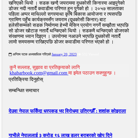
खनिएको थियो । सडक खन्दै जयराममा दुधकोसी किनारमा आइपुगेको
डोजर नदी नतार्दै कवाडीमा परिणत हुन पुगेको हो । २०५७ सालताका
पहिला अप्पर माथिल्लो सगरमाथा कृषि बिकास आयोजना र त्यसपछि
ग्रामिण पहुँच कार्यक्रमसँग जयराम (दूधकोसी किनार) बाट
हलेसीसम्मको सडक निर्माणमा हेभ्भी मेसिन प्रयोग नगर्ने सम्झौता भएपछि
सो डोजर खोटाङ नतार्दै थन्किएको थियो । सडकमै थन्किएको डोजरको
संरक्षणमा ध्यान दिइएन । उपयोगमा नआउने भएपछि दुधकोसी नतार्दै
लामो समयसम्म राखिएपछि डोजर कवाडीमा परिणत भएको हो ।
अन्तिम पटक अध्यावधिक गरिएको
January 20, 2023
532 Viewed
कुनै सल्लाह, सुझाव वा प्रतिकृयाको लागि
khabarbook.com@gmail.com
मा इमेल पठाउन सक्नुहुन्छ ।
प्रतिक्रिया दिनुहोस्
सम्बन्धित समाचार
देउवा नेपाल फर्किंदा धरपकड भए विरोधमा उत्रिन्छौँ : शशांक कोइराला
गाभीले नेपाललाई ३ करोड ९६ लाख डलर बराबरको खोप दिने