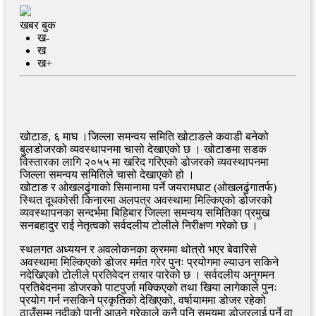
खबर बुक
ख-
ख
ख+
खोटाङ, ६ माघ ।जिल्ला समन्वय समिति खोटाङले कवाडी बनेको
बुलडोजरको व्यवस्थापनमा चासो देखाएको छ । खोटाङमा सडक
विस्तारका लागि २०५५ मा खरिद गरिएको डोजरको व्यवस्थापनमा
जिल्ला समन्वय समितिले चासो देखाएको हो ।
खोटाङ र ओखलढुंगाको सिमानामा पर्ने जयरामघाट (ओखलढुंगातर्फ)
स्थित दूधकोसी किनारमा अलपत्र अवस्थामा मिल्किएको डोजरको
व्यवस्थापनका सन्दर्भमा बिहिबार जिल्ला समन्वय समितिका प्रमुख
सनबहादुर राई नेतृत्वको सर्वदलीय टोलीले निरीक्षण गरेको छ ।
स्थलगत अध्ययन र अवलोकनका क्रममा थोत्रो भएर बेवारिसे
अवस्थामा मिल्किएको डोजर मर्मत गरेर पुनः प्रयोगमा ल्याउन सकिने
नदेखिएको टोलीले प्रतिवेदन तयार पारेको छ । सर्वदलीय अनुगमन
प्रतिबेदनमा डोजरको पाटपुर्जा मक्किएको तथा खिया लागेकाले पुनः
प्रयोग गर्न नसकिने प्रकृतिको देखिएको, वर्षायाममा डोजर रहेको
ठाउँसम्म नदीको पानी आउने गरेकाले कुनै पनि समयमा डोजरलाई पुर्ने वा