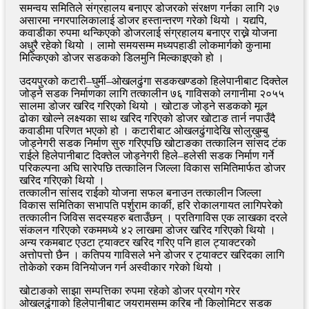
समन्वय समितिले संग्रहालय बनाएर डोजरको संरक्षण गर्नका लागि २७
असारमा नगरपालिकालाई डोजर हस्तान्तरण गरेको थियो । यद्यपि,
कवाडीका रुपमा थन्किएको डोजरलाई संग्रहालय बनाएर राख्ने योजना
अधुरै रहेको थियो । लामो समयसम्म मध्यपहाडी लोकमार्गको कुनामा
मिल्किएको डोजर सडकको डिलमुनि मिल्काइएको हो ।
उदयपुरको कटारी–घुर्मी–ओखलढुंगा सडकखण्डको हिलेपानीबाट दिक्तेल
जोड्ने सडक निर्माणका लागि तत्कालीन ७६ गाविसको लगानीमा २०५५
सालमा डोजर खरिद गरिएको थियो । खोटाङ जोड्ने सडकको मूल
ढोका खोल्ने लक्ष्यका साथ खरिद गरिएको डोजर खोटाङ तार्न नपाउँदै
कवाडीमा परिणत भएको हो । कटारीबाट ओखलढुंगादेखि सोलुखुम्बु
जोड्नेगरी सडक निर्माण सुरु गरिएपछि खोटाङका तत्कालिन सांसद टंक
राईले हिलेपानीबाट दिक्तेल जोड्नेगरी हिले–हलेसी सडक निर्माण गर्ने
परिकल्पना अघि सारेपछि तत्कालिन जिल्ला विकास समितिमार्फत डोजर
खरिद गरिएको थियो ।
तत्कालीन सांसद राईको योजना सफल बनाउन तत्कालीन जिल्ला
विकास समितिका सभापति पर्शुराम कार्की, हरि रोकालगायत लागिपरेको
तत्कालीन जिविस सदस्यहरु बताउँछन् । प्रतिगाविस एक लाखका दरले
संकलन गरिएको रकममध्ये ४२ लाखमा डोजर खरिद गरिएको थियो ।
अन्य रकमबाट एउटा ट्याक्टर खरिद गरिए पनि हाल ट्याक्टरको
अत्तोपत्तो छैन । कतिपय गाविसले भने डोजर र ट्याक्टर खरिदका लागि
तोकेको रकम विनियोजन गर्न अस्वीकार गरेको थियो ।
खोटाङको साझा सम्पत्तिका रुपमा रहेको डोजर प्रयोग गरेर
ओखलढुंगाको हिलेपानीबाट जयरामसम्म करिब नौ किलोमिटर सडक