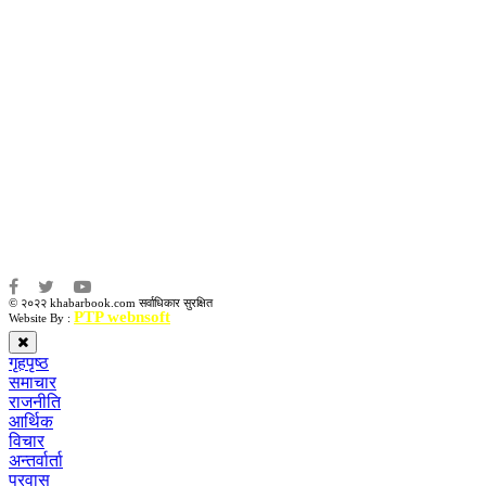
उद्धव प्रसाद लामिछाने
सम्पादकः
कृष्ण प्रसाद शिवाकाेटी
संवाददाता:
संजय लामा
संवाददाता:
अमन भूषाल / किरण खड्का
© २०२२ khabarbook.com सर्वाधिकार सुरक्षित
PTP webnsoft
Website By :
गृहपृष्ठ
समाचार
राजनीति
आर्थिक
विचार
अन्तर्वार्ता
प्रवास