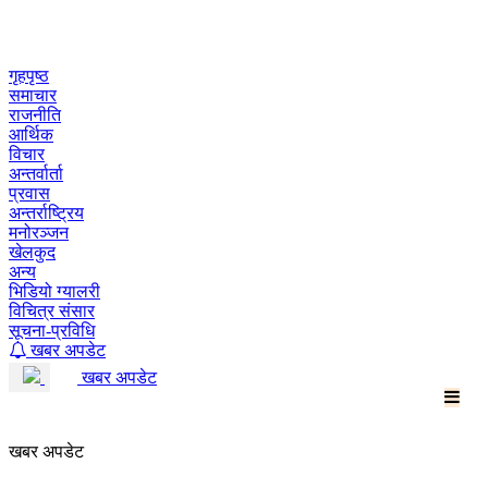
Skip
to
content
गृहपृष्ठ
समाचार
राजनीति
आर्थिक
विचार
अन्तर्वार्ता
प्रवास
अन्तर्राष्ट्रिय
मनोरञ्जन
खेलकुद
अन्य
भिडियो ग्यालरी
विचित्र संसार
सूचना-प्रविधि
खबर अपडेट
खबर अपडेट
खबर अपडेट