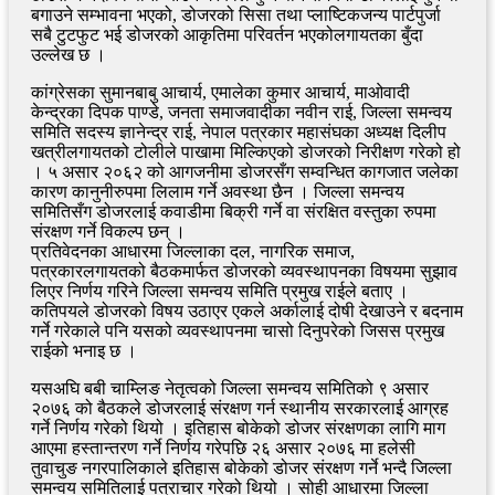
बगाउने सम्भावना भएको, डोजरको सिसा तथा प्लाष्टिकजन्य पार्टपुर्जा
सबै टुटफुट भई डोजरको आकृतिमा परिवर्तन भएकोलगायतका बुँदा
उल्लेख छ ।
कांग्रेसका सुमानबाबु आचार्य, एमालेका कुमार आचार्य, माओवादी
केन्द्रका दिपक पाण्डे, जनता समाजवादीका नवीन राई, जिल्ला समन्वय
समिति सदस्य ज्ञानेन्द्र राई, नेपाल पत्रकार महासंघका अध्यक्ष दिलीप
खत्रीलगायतको टोलीले पाखामा मिल्किएको डोजरको निरीक्षण गरेको हो
। ५ असार २०६२ को आगजनीमा डोजरसँग सम्वन्धित कागजात जलेका
कारण कानुनीरुपमा लिलाम गर्ने अवस्था छैन । जिल्ला समन्वय
समितिसँग डोजरलाई कवाडीमा बिक्री गर्ने वा संरक्षित वस्तुका रुपमा
संरक्षण गर्ने विकल्प छन् ।
प्रतिवेदनका आधारमा जिल्लाका दल, नागरिक समाज,
पत्रकारलगायतको बैठकमार्फत डोजरको व्यवस्थापनका विषयमा सुझाव
लिएर निर्णय गरिने जिल्ला समन्वय समिति प्रमुख राईले बताए ।
कतिपयले डोजरको विषय उठाएर एकले अर्कालाई दोषी देखाउने र बदनाम
गर्ने गरेकाले पनि यसको व्यवस्थापनमा चासो दिनुपरेको जिसस प्रमुख
राईको भनाइ छ ।
यसअघि बबी चाम्लिङ नेतृत्वको जिल्ला समन्वय समितिको ९ असार
२०७६ को बैठकले डोजरलाई संरक्षण गर्न स्थानीय सरकारलाई आग्रह
गर्ने निर्णय गरेको थियो । इतिहास बोकेको डोजर संरक्षणका लागि माग
आएमा हस्तान्तरण गर्ने निर्णय गरेपछि २६ असार २०७६ मा हलेसी
तुवाचुङ नगरपालिकाले इतिहास बोकेको डोजर संरक्षण गर्ने भन्दै जिल्ला
समन्वय समितिलाई पत्राचार गरेको थियो । सोही आधारमा जिल्ला