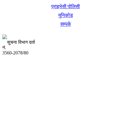
प्राइभेसी पोलिसी
युनिकोड
सम्पर्क
सुचना विभाग दर्ता
नं.
3560-2078/80
अध्यक्ष तथा प्रबन्ध निर्देशक:
उद्धव प्रसाद लामिछाने
सम्पादकः
कृष्ण प्रसाद शिवाकाेटी
संवाददाता:
संजय लामा
संवाददाता: