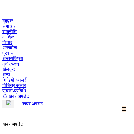
Skip
to
content
गृहपृष्ठ
समाचार
राजनीति
आर्थिक
विचार
अन्तर्वार्ता
प्रवास
अन्तर्राष्ट्रिय
मनोरञ्जन
खेलकुद
अन्य
भिडियो ग्यालरी
विचित्र संसार
सूचना-प्रविधि
खबर अपडेट
खबर अपडेट
खबर अपडेट