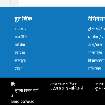
द्रुत लिंक
नेभिगेस
समाचार
टूरिष्ट डेस्टि
राजनीति
धार्मिक / स
आर्थिक
गास/बास
स्वास्थ्य
अन्तराष्ट्रिय
खेलकुद
विचार/ब्लग
प्रदेश
राशिफल
अध्यक्ष तथा प्रबन्ध निर्देशक:
सम्पादकः
उद्धव प्रसाद लामिछाने
कृष्ण 
सुचना विभाग दर्ता
नं.
3560-2078/80