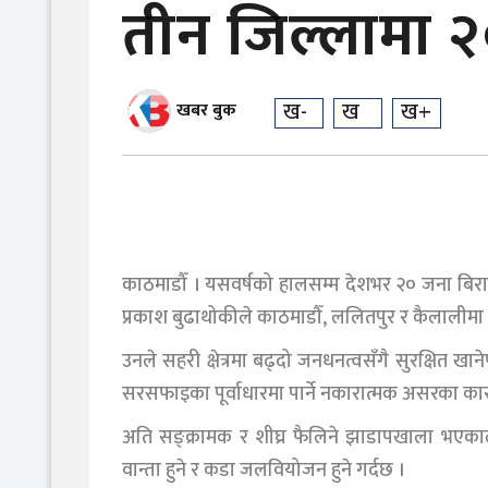
तीन जिल्लामा २०
ख-
ख
ख+
खबर बुक
काठमाडौँ । यसवर्षको हालसम्म देशभर २० जना बिरामीमा
प्रकाश बुढाथोकीले काठमाडौँ, ललितपुर र कैलालीमा 
उनले सहरी क्षेत्रमा बढ्दो जनधनत्वसँगै सुरक्षित 
सरसफाइका पूर्वाधारमा पार्ने नकारात्मक असरका का
अति सङ्क्रामक र शीघ्र फैलिने झाडापखाला भएकाले
वान्ता हुने र कडा जलवियोजन हुने गर्दछ ।