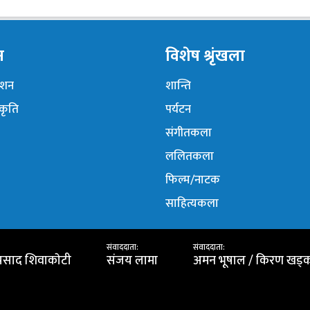
न
विशेष श्रृंखला
नेशन
शान्ति
ंकृति
पर्यटन
संगीतकला
ललितकला
फिल्म/नाटक
साहित्यकला
संवाददाता:
संवाददाता:
प्रसाद शिवाकाेटी
संजय लामा
अमन भूषाल / किरण खड्