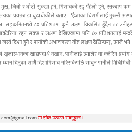
ुख, जिब्रो र घाँटी सुक्खा हुने, पिसाबको रङ्ग पँहेलो हुने, रक्तचाप कम ह
्रालयका प्रवक्ता डा बुढाथोकीले बताए । ‘हैजाका बिरामीलाई तुरुन्तै अस्
। हैजा सङ्क्रमितमध्ये ८० प्रतिशतमा कुनै लक्षण विकसित हुँदैन तर उनीह
्याक्टेरिया रहन सक्छ र लक्षण देखिएकामा पनि ८० प्रतिशतलाई मन्द
स्तै दिशा हुने र पानीको अभावजस्ता तीव्र लक्षण देखिन्छन्’, उनले भने 
ुलास्थानका खाद्यपदार्थ नखान, पानीलाई उमालेर वा क्लेरिन प्रयोग 
िशेष ध्यान दिनुका साथै दिशापिसाब गरिसकेपछि साबुन पानीले मिचिमिची
k.com@gmail.com
मा इमेल पठाउन सक्नुहुन्छ ।