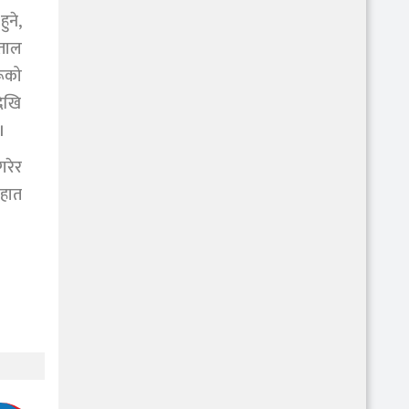
ुने,
पताल
रूको
देखि
।
गरेर
 हात