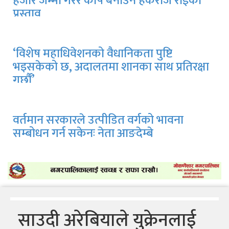
हजार जम्मा गरेर कोष बनाउन हर्कराज राईको
प्रस्ताव
‘विशेष महाधिवेशनको वैधानिकता पुष्टि
भइसकेको छ, अदालतमा शानका साथ प्रतिरक्षा
गर्छौं’
गाभीले नेपाललाई ३ करोड ९६ लाख डलर
बराबरको खोप दिने
वर्तमान सरकारले उत्पीडित वर्गको भावना
सम्बोधन गर्न सकेनः नेता आङदेम्बे
साउदी अरेबियाले युक्रेनलाई