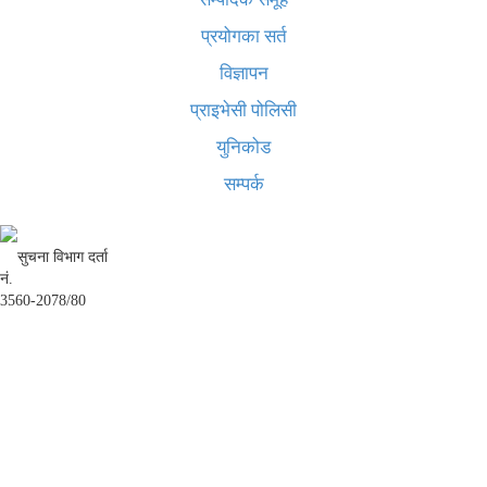
प्रयोगका सर्त
विज्ञापन
प्राइभेसी पोलिसी
युनिकोड
सम्पर्क
सुचना विभाग दर्ता
नं.
3560-2078/80
अध्यक्ष तथा प्रबन्ध निर्देशक:
उद्धव प्रसाद लामिछाने
सम्पादकः
कृष्ण प्रसाद शिवाकाेटी
संवाददाता:
संजय लामा