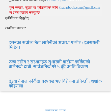
अन्तिम पटक अध्यावधिक गरिएको
October 15, 2022
839 Viewed
कुनै सल्लाह, सुझाव वा प्रतिकृयाको लागि
khabarbook.com@gmail.com
मा इमेल पठाउन सक्नुहुन्छ ।
प्रतिक्रिया दिनुहोस्
सम्बन्धित समाचार
इरानका सर्वोच्च नेता खामेनीको अवस्था गम्भीर : इजरायली
मिडिया
रुग्ण उद्योग र संस्थानहरू सुधारको बाटोमा फर्किएको
बालेनकाे दाबी, सार्वजनिक गरे ५ बुँदे प्रगति विवरण
देउवा नेपाल फर्किंदा धरपकड भए विरोधमा उत्रिन्छौँ : शशांक
कोइराला
खबर बुक पब्लिकेशन
सम्पादक समूह