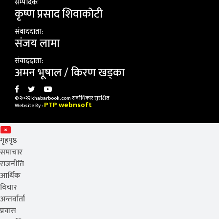
सम्पादकः
कृष्ण प्रसाद शिवाकाेटी
संवाददाता:
संजय लामा
संवाददाता:
अमन भूषाल / किरण खड्का
© २०२२ khabarbook.com सर्वाधिकार सुरक्षित
PTP webnsoft
Website By :
गृहपृष्ठ
समाचार
राजनीति
आर्थिक
विचार
अन्तर्वार्ता
प्रवास