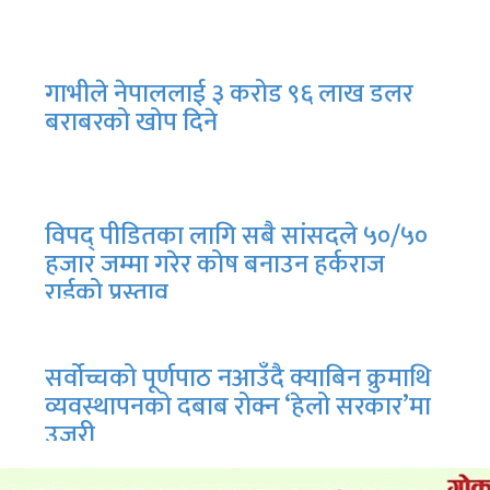
गाभीले नेपाललाई ३ करोड ९६ लाख डलर
बराबरको खोप दिने
विपद् पीडितका लागि सबै सांसदले ५०/५०
हजार जम्मा गरेर कोष बनाउन हर्कराज
राईको प्रस्ताव
सर्वोच्चको पूर्णपाठ नआउँदै क्याबिन क्रुमाथि
व्यवस्थापनको दबाब रोक्न ‘हेलो सरकार’मा
उजुरी