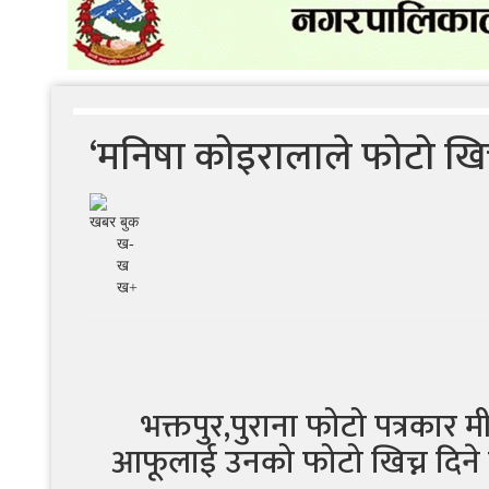
‘मनिषा कोइरालाले फोटो खिच्
खबर बुक
ख-
ख
ख+
भक्तपुर,पुराना फोटो पत्रकार मी
आफूलाई उनको फोटो खिच्न दिने