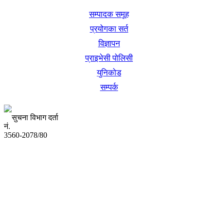
सम्पादक समूह
प्रयोगका सर्त
विज्ञापन
प्राइभेसी पोलिसी
युनिकोड
सम्पर्क
सुचना विभाग दर्ता
नं.
3560-2078/80
अध्यक्ष तथा प्रबन्ध निर्देशक:
उद्धव प्रसाद लामिछाने
सम्पादकः
कृष्ण प्रसाद शिवाकाेटी
संवाददाता: