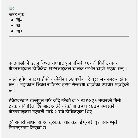
खबर बुक
ख-
ख
ख+
काठमाडौंको डल्लु स्थित रामघाट पुल नजिकै गएराती मिनीट्रक र
मोटरसाइकल ठोक्किँदा मोटरसाइकल चालक गम्भीर घाइते भएका छन् ।
घाइते हुनेमा काठमाडौंको नरदेवीका ३४ वर्षीय नरेन्द्रराज कायस्थ रहेका
छन् । महांकाल स्थित राष्ट्रिय ट्रमा सेन्टरमा घाइतेको उपचार भइरहेको
छ ।
टंकेश्वरबाट डल्लुपुल तर्फ जाँदै गरेको बा ४ ख ७४२१ नम्बरको मिनी
ट्रक र विपरित दिशाबाट आउँदै गरेको बा ३५ प ८६७५ नम्बरको
मोटरसाइकल गएराती साढे ९ बजे ठोक्किएका थिए ।
दुवै सवारी साधन सहित ट्रकका चालकलाई प्रहरी वृत्त स्वयम्भूले
नियन्त्रणमा लिएको छ ।