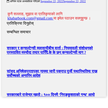
अन्तिम पटक अध्यावधिक गरिएको
September 22, 2022
September 22, 2022
489 Viewed
कुनै सल्लाह, सुझाव वा प्रतिकृयाको लागि
khabarbook.com@gmail.com
मा इमेल पठाउन सक्नुहुन्छ ।
प्रतिक्रिया दिनुहोस्
सम्बन्धित समाचार
सरकार र कन्सल्टेन्सी व्यवसायीबीच वार्ता : नियमावली संशोधनको
प्रस्तावित मस्यौदा तयार पारिँदै,के के छन् कन्सल्टेन्सी माग ?
सांसद अभिषेकप्रतापका नाममा जारी पक्राउ पुर्जी यथास्थितिमा राख्न
सर्वाेच्चकाे अन्तरिम आदेश
सरकारबारे राजेन्द्र महतो : १०० दिनमै ‘निरङ्कुशताको गन्ध’ आयो
खबर बुक पब्लिकेशन