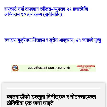
सरकारी नयाँ तलबमान स्वीकृत–न्युनतम २९ हजारदेखि
अधिकतम ९० हजारसम्म (सूचीसहित)
रुसद्वारा युक्रेनमा मिसाइल र ड्रोन आक्रमण, २१ जनाको मृत्यु
काठमाडौंको डल्लुमा मिनीट्रक र मोटरसाइकल
ठोक्किँदा एक जना घाइते