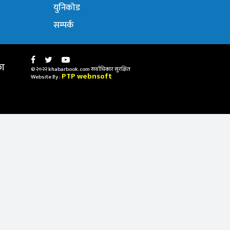
युनिकोड
सम्पर्क
का
© २०२२ khabarbook.com सर्वाधिकार सुरक्षित
PTP webnsoft
Website By :