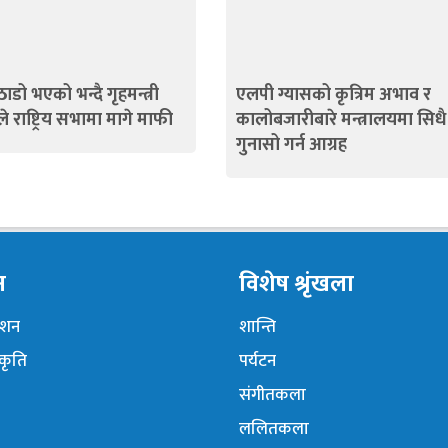
ाडो भएको भन्दै गृहमन्त्री
एलपी ग्यासको कृत्रिम अभाव र
े राष्ट्रिय सभामा मागे माफी
कालोबजारीबारे मन्त्रालयमा सिधै
गुनासो गर्न आग्रह
न
विशेष श्रृंखला
नेशन
शान्ति
ंकृति
पर्यटन
संगीतकला
ललितकला