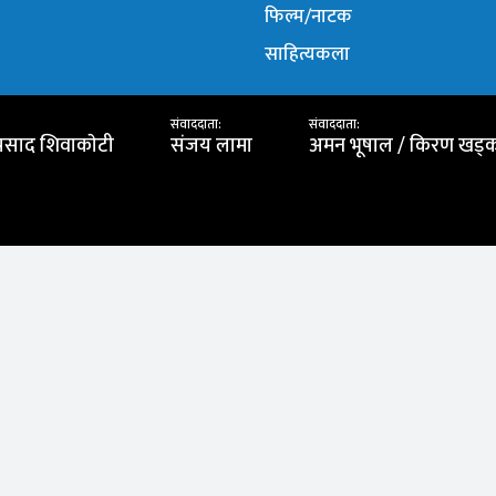
फिल्म/नाटक
साहित्यकला
संवाददाता:
संवाददाता:
प्रसाद शिवाकाेटी
संजय लामा
अमन भूषाल / किरण खड्