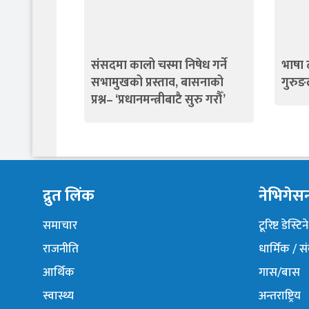
संसदमा कालो चस्मा निषेध गर्ने
भाषा ठ
सभामुखको प्रस्ताव, बासनाको
गुरुङल
प्रश्न– ‘प्रधानमन्त्रीबाटै सुरु गरौँ’
द्रुत लिंक
नेभिगेस
समाचार
टूरिष्ट डेस्टि
राजनीति
धार्मिक / स
आर्थिक
गास/बास
स्वास्थ्य
अन्तराष्ट्रिय