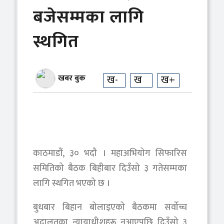
बजेसम्मका लागि
स्थगित
खबर बुक
ख-
ख
ख+
काठमाडौं, ३० भदौ । महाअभियोग सिफारिस
समितिको बैठक बिहीबार दिउँसो ३ गतेसम्मका
लागि स्थगित भएको छ ।
बुधबार बिहान बोलाइएको बैठकमा सर्वोच्च
अदालतका न्यायाधीशहरू नआएपछि दिउँसो ३