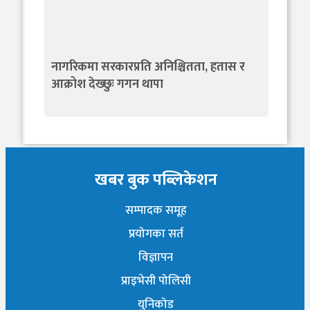
नागरिकमा सरकारप्रति अनिश्चितता, हतास र
आक्रोश देख्छुः गगन थापा
खबर बुक पब्लिकेशन
सम्पादक समूह
प्रयोगका सर्त
विज्ञापन
प्राइभेसी पोलिसी
युनिकोड