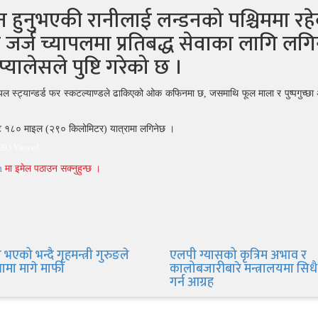
न हुनुभएकी रानीलाई लन्डनको पश्चिममा रह
 जर्ज च्यापलमा प्रतिबद्ध सेवाका लागि लगि
यालेसले पुष्टि गरेको छ ।
यल स्ट्यान्डर्ड फर स्कटल्याण्डले ढाकिएको ओक कफिनमा छ, जसमाथि फूल माला र पुष्पगुच्छा 
 १८० माइल (२९० किलोमिटर) यात्रामा लगिनेछ ।
993 Viewed
m
मा इमेल पठाउन सक्नुहुन्छ ।
भएको भन्दै गृहमन्त्री गुरुङले
एलपी ग्यासको कृत्रिम अभाव र
सभामा मागे माफी
कालोबजारीबारे मन्त्रालयमा सिधै
गर्न आग्रह