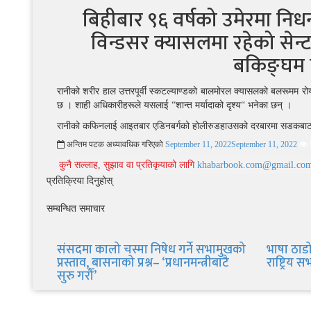
बिहीबार ९६ वर्षको उमेरमा निध
विन्डसर क्यासलमा रहेको सेन्ट
बकिङ्घम प्
रानीको शरीर हाल उत्तरपूर्वी स्कटल्याण्डको बालमोरल क्यासलको बलरूमम रो
छ । शाही अधिकारीहरूले यसलाई “शान्त मर्यादाको दृश्य“ भनेका छन् ।
रानीको कफिनलाई आइतबार एडिनबर्गको होलीरुडहाउसको दरबारमा सडकबाट
अन्तिम पटक अध्यावधिक गरिएको
September 11, 2022
September 11, 2022
कुनै सल्लाह, सुझाव वा प्रतिकृयाको लागि
khabarbook.com@gmail.co
प्रतिक्रिया दिनुहोस्
सम्बन्धित समाचार
संसदमा कालो चस्मा निषेध गर्ने सभामुखको
भाषा ठाडो 
प्रस्ताव, बासनाको प्रश्न– ‘प्रधानमन्त्रीबाटै
राष्ट्रिय 
सुरु गरौँ’