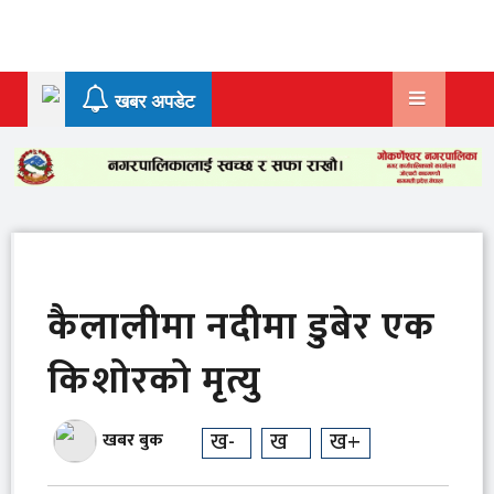
Skip
to
content
खबर अपडेट
कैलालीमा नदीमा डुबेर एक
किशोरको मृत्यु
ख-
ख
ख+
खबर बुक