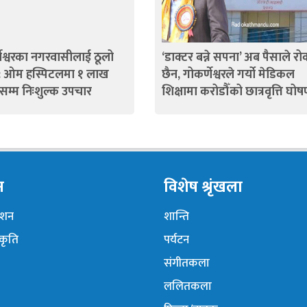
णेश्वरका नगरवासीलाई ठूलो
‘डाक्टर बन्ने सपना’ अब पैसाले रोक
: ओम हस्पिटलमा १ लाख
छैन, गोकर्णेश्वरले गर्यो मेडिकल
ँसम्म निःशुल्क उपचार
शिक्षामा करोडौँको छात्रवृत्ति घोष
न
विशेष श्रृंखला
नेशन
शान्ति
ंकृति
पर्यटन
संगीतकला
ललितकला