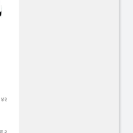
ा ४२
मा २