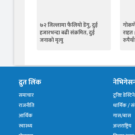
७२ जिल्लामा फैलियो डेंगु, दुई
गोकर्
हजारभन्दा बढी संक्रमित, दुई
राहत 
जनाको मृत्यु
रुपैया
द्रुत लिंक
नेभिगेस
समाचार
टूरिष्ट डेस्टि
राजनीति
धार्मिक / स
आर्थिक
गास/बास
स्वास्थ्य
अन्तराष्ट्रिय