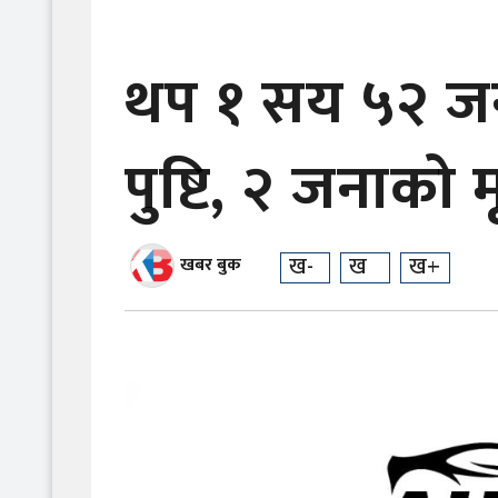
थप १ सय ५२ जन
पुष्टि, २ जनाको मृ
ख-
ख
ख+
खबर बुक