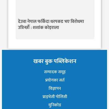
देउवा नेपाल फर्किंदा धरपकड भए विरोधमा
उत्रिन्छौँ : शशांक कोइराला
खबर बुक पब्लिकेशन
सम्पादक समूह
प्रयोगका सर्त
विज्ञापन
प्राइभेसी पोलिसी
युनिकोड