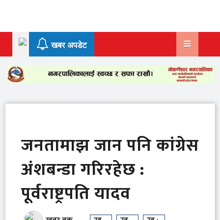
Skip
to
content
खबर अपडेट
जनतामाझ जान पनि कांग्रेस
अंशबन्डा गरिरहेछ :
पूर्वराष्ट्रपति यादव