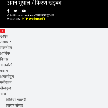
अमन भूषाल / किरण खड्का
© २०२२ khabarbook.com सर्वाधिकार सुरक्षित
PTP webnsoft
Website By :
गृहपृष्ठ
समाचार
राजनीति
आर्थिक
विचार
अन्तर्वार्ता
प्रवास
अन्तर्राष्ट्रिय
मनोरञ्जन
खेलकुद
अन्य
भिडियो ग्यालरी
विचित्र संसार