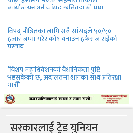
घाइतेहरूसँग भएको सहमति तत्काल
कार्यान्वयन गर्न सांसद खतिवडाको माग
विपद् पीडितका लागि सबै सांसदले ५०/५०
हजार जम्मा गरेर कोष बनाउन हर्कराज राईको
प्रस्ताव
‘विशेष महाधिवेशनको वैधानिकता पुष्टि
भइसकेको छ, अदालतमा शानका साथ प्रतिरक्षा
गर्छौं’
सरकारलाई ट्रेड युनियन