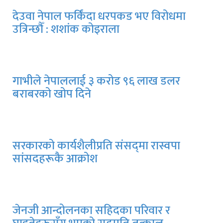
देउवा नेपाल फर्किंदा धरपकड भए विरोधमा
उत्रिन्छौँ : शशांक कोइराला
गाभीले नेपाललाई ३ करोड ९६ लाख डलर
बराबरको खोप दिने
सरकारको कार्यशैलीप्रति संसद्‍मा रास्वपा
सांसदहरूकै आक्रोश
इरानका सर्वोच्च नेता खामेनीको अवस्था गम्भीर :
इजरायली मिडिया
जेनजी आन्दोलनका सहिदका परिवार र