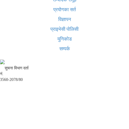
प्रयोगका सर्त
विज्ञापन
प्राइभेसी पोलिसी
युनिकोड
सम्पर्क
सुचना विभाग दर्ता
नं.
3560-2078/80
अध्यक्ष तथा प्रबन्ध निर्देशक:
उद्धव प्रसाद लामिछाने
सम्पादकः
कृष्ण प्रसाद शिवाकाेटी
संवाददाता:
संजय लामा