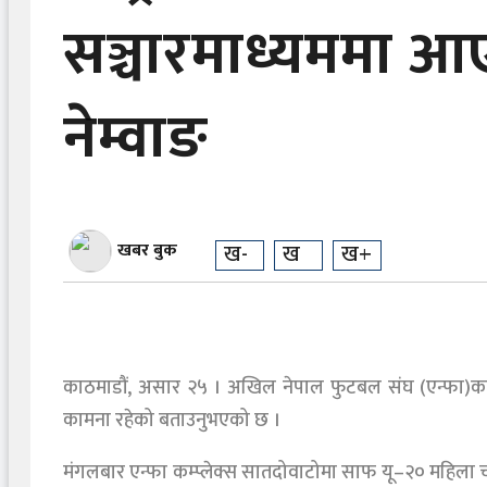
सञ्चारमाध्यममा आ
नेम्वाङ
खबर बुक
ख-
ख
ख+
काठमाडौं, असार २५ । अखिल नेपाल फुटबल संघ (एन्फा)का अध्य
कामना रहेको बताउनुभएको छ ।
मंगलबार एन्फा कम्प्लेक्स सातदोवाटोमा साफ यू–२० महिला च्