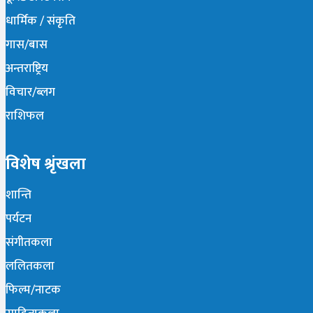
धार्मिक / संकृति
गास/बास
अन्तराष्ट्रिय
विचार/ब्लग
राशिफल
विशेष श्रृंखला
शान्ति
पर्यटन
संगीतकला
ललितकला
फिल्म/नाटक