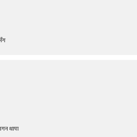
सँग
 गगन थापा