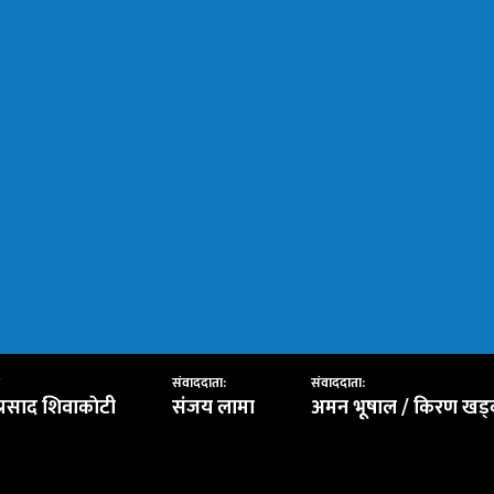
संवाददाता:
संवाददाता:
प्रसाद शिवाकाेटी
संजय लामा
अमन भूषाल / किरण खड्