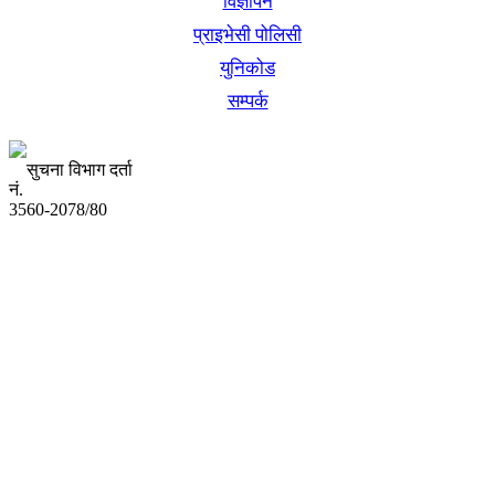
विज्ञापन
प्राइभेसी पोलिसी
युनिकोड
सम्पर्क
सुचना विभाग दर्ता
नं.
3560-2078/80
अध्यक्ष तथा प्रबन्ध निर्देशक:
उद्धव प्रसाद लामिछाने
सम्पादकः
कृष्ण प्रसाद शिवाकाेटी
संवाददाता:
संजय लामा
संवाददाता: