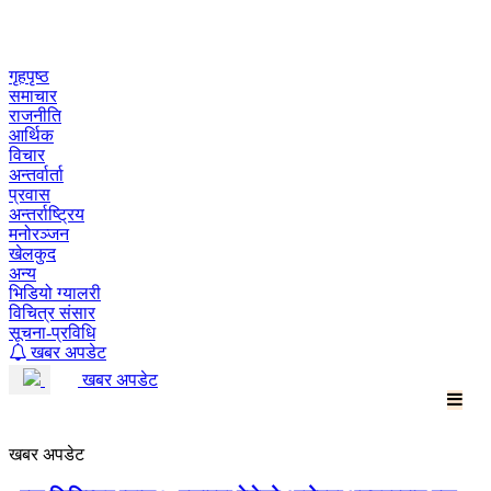
Skip
to
content
गृहपृष्ठ
समाचार
राजनीति
आर्थिक
विचार
अन्तर्वार्ता
प्रवास
अन्तर्राष्ट्रिय
मनोरञ्जन
खेलकुद
अन्य
भिडियो ग्यालरी
विचित्र संसार
सूचना-प्रविधि
खबर अपडेट
खबर अपडेट
खबर अपडेट