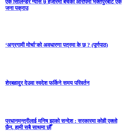
एक सिलिन्डर ग्यास ७ हजारमा बेचेको आरोपमा भक्तपुरबाट एक
जना पक्राउ
‘अग्रगामी मोर्चा’को अवधारणा पत्रमा के छ ? (पूर्णपाठ)
शेरबहादुर देउवा स्वदेश फर्किने समय परिवर्तन
प्रधानमन्त्रीलाई मनिष झाको सन्देश : सरकारमा कोही एक्लो
छैन, हामी सबै साथमा छौँ